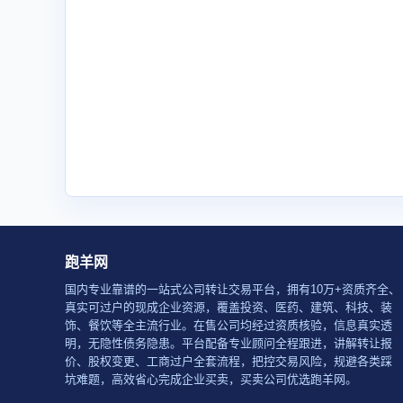
跑羊网
国内专业靠谱的一站式公司转让交易平台，拥有10万+资质齐全、
真实可过户的现成企业资源，覆盖投资、医药、建筑、科技、装
饰、餐饮等全主流行业。在售公司均经过资质核验，信息真实透
明，无隐性债务隐患。平台配备专业顾问全程跟进，讲解转让报
价、股权变更、工商过户全套流程，把控交易风险，规避各类踩
坑难题，高效省心完成企业买卖，买卖公司优选跑羊网。