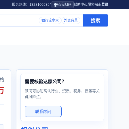
服务热线：13281005354
点我扫码
帮助中心
服务指南
登录
搜索
银行流水大
外资背景
格
需要核验这家公司？
万
顾问可协助确认行业、资质、税务、债务等关
键风险点。
联系顾问