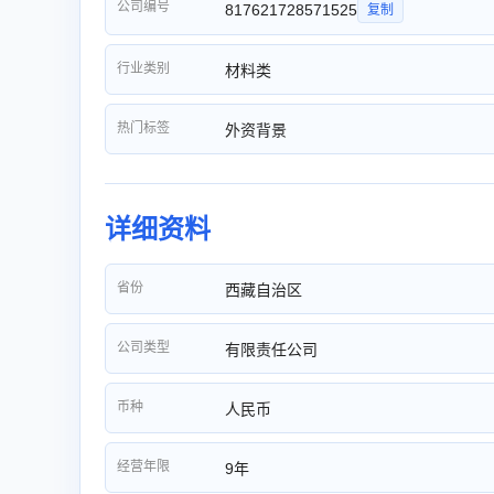
公司编号
817621728571525
复制
行业类别
材料类
热门标签
外资背景
详细资料
省份
西藏自治区
公司类型
有限责任公司
币种
人民币
经营年限
9年