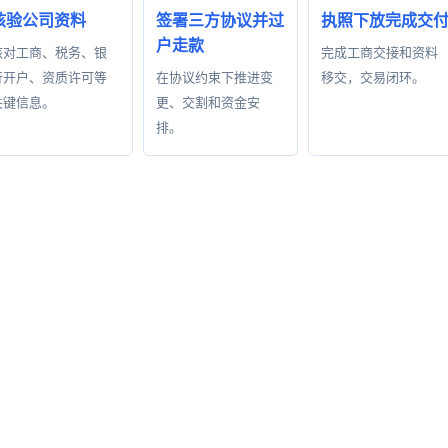
核验公司资料
签署三方协议并过
执照下放完成交
户走款
核对工商、税务、银
完成工商交接和资料
行开户、资质许可等
在协议约束下推进变
移交，交易闭环。
关键信息。
更、交割和资金安
排。