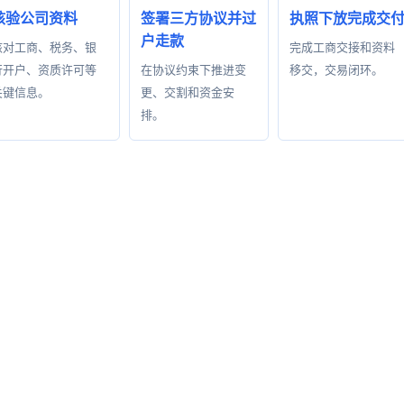
核验公司资料
签署三方协议并过
执照下放完成交
户走款
核对工商、税务、银
完成工商交接和资料
行开户、资质许可等
在协议约束下推进变
移交，交易闭环。
关键信息。
更、交割和资金安
排。