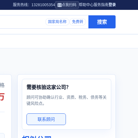
服务热线：13281005354
点我扫码
帮助中心
服务指南
登录
搜索
国家局名称
免费转
格
需要核验这家公司？
万
顾问可协助确认行业、资质、税务、债务等关
键风险点。
联系顾问