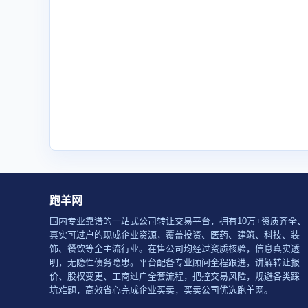
跑羊网
国内专业靠谱的一站式公司转让交易平台，拥有10万+资质齐全、
真实可过户的现成企业资源，覆盖投资、医药、建筑、科技、装
饰、餐饮等全主流行业。在售公司均经过资质核验，信息真实透
明，无隐性债务隐患。平台配备专业顾问全程跟进，讲解转让报
价、股权变更、工商过户全套流程，把控交易风险，规避各类踩
坑难题，高效省心完成企业买卖，买卖公司优选跑羊网。