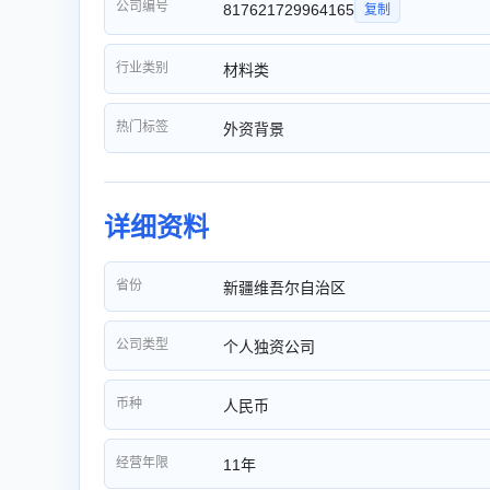
公司编号
817621729964165
复制
行业类别
材料类
热门标签
外资背景
详细资料
省份
新疆维吾尔自治区
公司类型
个人独资公司
币种
人民币
经营年限
11年