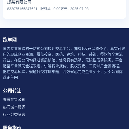
成某有限公司
832075165847621 · 服务类 · 0.00万元 · 2025-07-08
跑羊网
国内专业靠谱的一站式公司转让交易平台，拥有10万+资质齐全、真实可过
户的现成企业资源，覆盖投资、医药、建筑、科技、装饰、餐饮等全主流
行业。在售公司均经过资质核验，信息真实透明，无隐性债务隐患。平台
配备专业顾问全程跟进，讲解转让报价、股权变更、工商过户全套流程，
把控交易风险，规避各类踩坑难题，高效省心完成企业买卖，买卖公司优
选跑羊网。
公司转让
查看在售公司
热门城市资源
行业分类筛选
服务指南