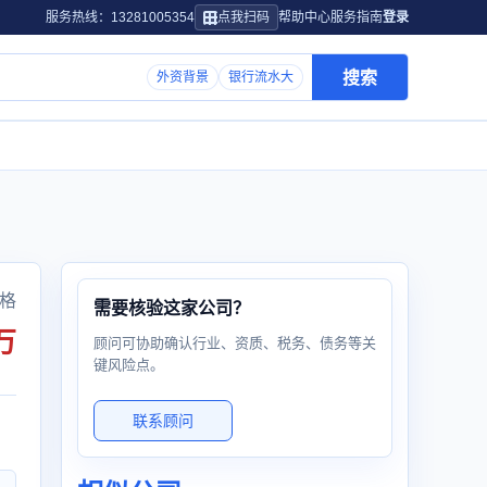
服务热线：13281005354
点我扫码
帮助中心
服务指南
登录
搜索
外资背景
银行流水大
格
需要核验这家公司？
万
顾问可协助确认行业、资质、税务、债务等关
键风险点。
联系顾问