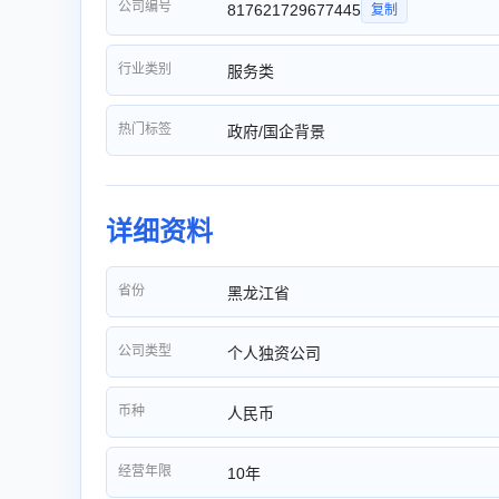
公司编号
817621729677445
复制
行业类别
服务类
热门标签
政府/国企背景
详细资料
省份
黑龙江省
公司类型
个人独资公司
币种
人民币
经营年限
10年