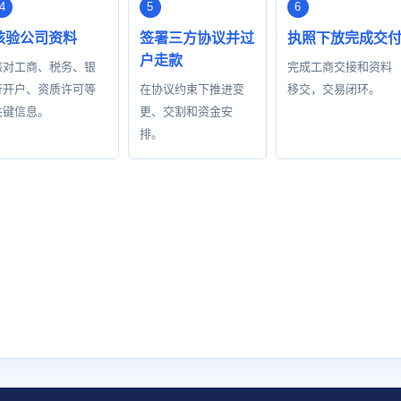
核验公司资料
签署三方协议并过
执照下放完成交
户走款
核对工商、税务、银
完成工商交接和资料
行开户、资质许可等
在协议约束下推进变
移交，交易闭环。
关键信息。
更、交割和资金安
排。