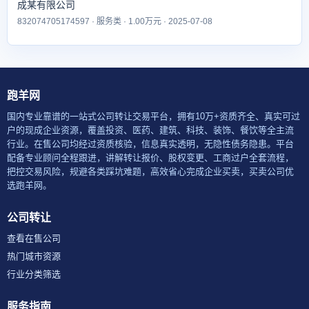
成某有限公司
832074705174597 · 服务类 · 1.00万元 · 2025-07-08
跑羊网
国内专业靠谱的一站式公司转让交易平台，拥有10万+资质齐全、真实可过
户的现成企业资源，覆盖投资、医药、建筑、科技、装饰、餐饮等全主流
行业。在售公司均经过资质核验，信息真实透明，无隐性债务隐患。平台
配备专业顾问全程跟进，讲解转让报价、股权变更、工商过户全套流程，
把控交易风险，规避各类踩坑难题，高效省心完成企业买卖，买卖公司优
选跑羊网。
公司转让
查看在售公司
热门城市资源
行业分类筛选
服务指南